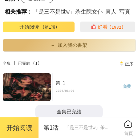
相关推荐：
「是三不是世w」杀生院女仆
真人
写真
开始阅读
好看
(第1话)
(1932)
+ 加入我の書架
全集 | 已完結 (1)
正序
第 1
免费
2024/06/09
全集已完結
开始阅读
第1话
「是三不是世w」杀生院女仆
首頁