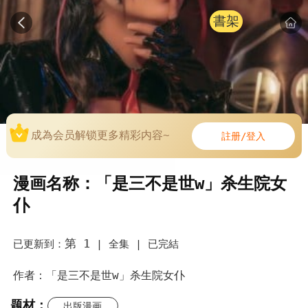
書架
成為会员解锁更多精彩内容~
註册/登入
漫画名称：「是三不是世w」杀生院女
仆
第 1
已更新到：
|
全集 |
已完結
作者：「是三不是世w」杀生院女仆
题材：
出版漫画